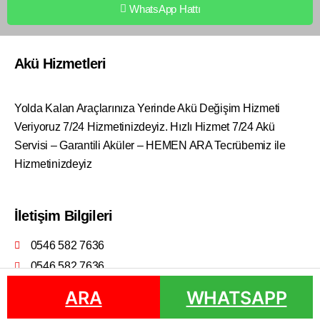
WhatsApp Hattı
Akü Hizmetleri
Yolda Kalan Araçlarınıza Yerinde Akü Değişim Hizmeti
Veriyoruz 7/24 Hizmetinizdeyiz. Hızlı Hizmet 7/24 Akü
Servisi – Garantili Aküler – HEMEN ARA Tecrübemiz ile
Hizmetinizdeyiz
İletişim Bilgileri
0546 582 7636
0546 582 7636
ARA
ARA
WHATSAPP
WHATSAPP
Doğanay Otomotiv © 2022 | Vasi Web Tasarım