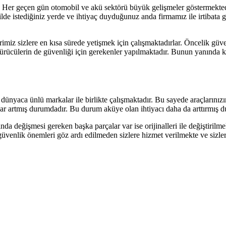
er geçen gün otomobil ve akü sektörü büyük gelişmeler göstermektedi
de istediğiniz yerde ve ihtiyaç duyduğunuz anda firmamız ile irtibata ge
miz sizlere en kısa sürede yetişmek için çalışmaktadırlar. Öncelik güve
 sürücülerin de güvenliği için gerekenler yapılmaktadır. Bunun yanında 
nyaca ünlü markalar ile birlikte çalışmaktadır. Bu sayede araçlarınızı
ar artmış durumdadır. Bu durum aküye olan ihtiyacı daha da arttırmış 
 değişmesi gereken başka parçalar var ise orijinalleri ile değiştirilme
üvenlik önemleri göz ardı edilmeden sizlere hizmet verilmekte ve sizle