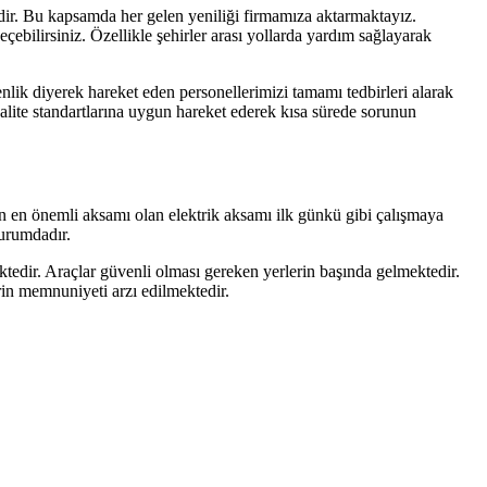
r. Bu kapsamda her gelen yeniliği firmamıza aktarmaktayız.
çebilirsiniz. Özellikle şehirler arası yollarda yardım sağlayarak
nlik diyerek hareket eden personellerimizi tamamı tedbirleri alarak
kalite standartlarına uygun hareket ederek kısa sürede sorunun
n en önemli aksamı olan elektrik aksamı ilk günkü gibi çalışmaya
durumdadır.
ktedir. Araçlar güvenli olması gereken yerlerin başında gelmektedir.
rin memnuniyeti arzı edilmektedir.