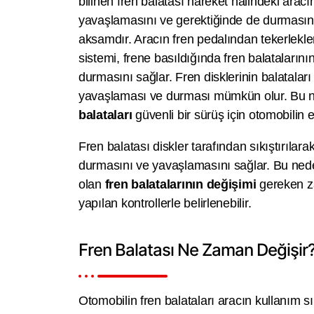
bilinen fren balatası hareket halindeki aracı
yavaşlamasını ve gerektiğinde de durmasını
aksamdır. Aracın fren pedalından tekerlekl
sistemi, frene basıldığında fren balatalarını
durmasını sağlar. Fren disklerinin balataları 
yavaşlaması ve durması mümkün olur. Bu 
balataları
güvenli bir sürüş için otomobilin 
Fren balatası diskler tarafından sıkıştırılar
durmasını ve yavaşlamasını sağlar. Bu ned
olan
fren balatalarının değişimi
gereken z
yapılan kontrollerle belirlenebilir.
Fren Balatası Ne Zaman Değişir
Otomobilin fren balataları aracın kullanım sı