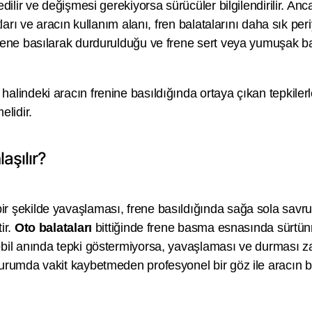
edilir ve değişmesi gerekiyorsa sürücüler bilgilendirilir. An
ları ve aracın kullanım alanı, fren balatalarını daha sık peri
 frene basılarak durdurulduğu ve frene sert veya yumuşak 
 halindeki aracın frenine basıldığında ortaya çıkan tepkiler
elidir.
laşılır?
bir şekilde yavaşlaması, frene basıldığında sağa sola savru
ir.
Oto balataları
bittiğinde frene basma esnasında sürtünm
mobil anında tepki göstermiyorsa, yavaşlaması ve durması 
durumda vakit kaybetmeden profesyonel bir göz ile aracın ba