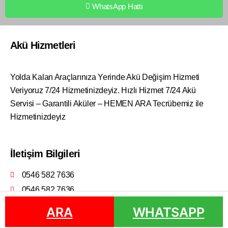
WhatsApp Hattı
Akü Hizmetleri
Yolda Kalan Araçlarınıza Yerinde Akü Değişim Hizmeti
Veriyoruz 7/24 Hizmetinizdeyiz. Hızlı Hizmet 7/24 Akü
Servisi – Garantili Aküler – HEMEN ARA Tecrübemiz ile
Hizmetinizdeyiz
İletişim Bilgileri
0546 582 7636
0546 582 7636
ARA
ARA
WHATSAPP
WHATSAPP
Doğanay Otomotiv © 2022 | Vasi Web Tasarım