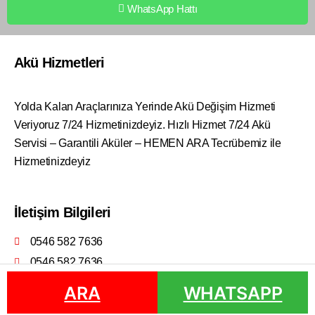
WhatsApp Hattı
Akü Hizmetleri
Yolda Kalan Araçlarınıza Yerinde Akü Değişim Hizmeti
Veriyoruz 7/24 Hizmetinizdeyiz. Hızlı Hizmet 7/24 Akü
Servisi – Garantili Aküler – HEMEN ARA Tecrübemiz ile
Hizmetinizdeyiz
İletişim Bilgileri
0546 582 7636
0546 582 7636
ARA
ARA
WHATSAPP
WHATSAPP
Doğanay Otomotiv © 2022 | Vasi Web Tasarım