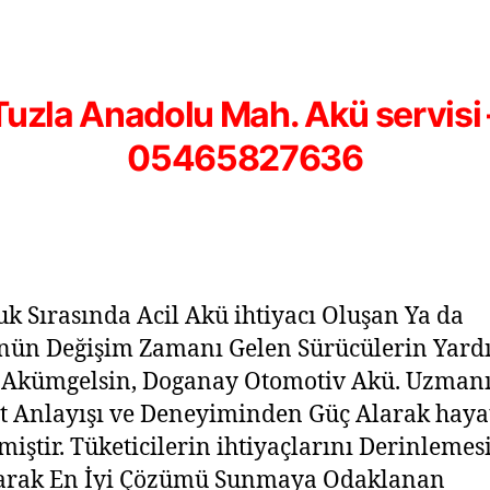
Tuzla Anadolu Mah. Akü servisi 
05465827636
uk Sırasında Acil Akü ihtiyacı Oluşan Ya da
nün Değişim Zamanı Gelen Sürücülerin Yard
 Akümgelsin, Doganay Otomotiv Akü. Uzman
 Anlayışı ve Deneyiminden Güç Alarak haya
lmiştir. Tüketicilerin ihtiyaçlarını Derinlemes
arak En İyi Çözümü Sunmaya Odaklanan