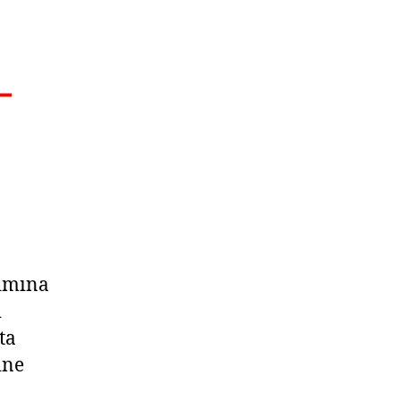
–
ımına
ı
ta
ine