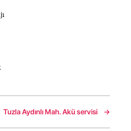
jı
R
Tuzla Aydınlı Mah. Akü servisi
→