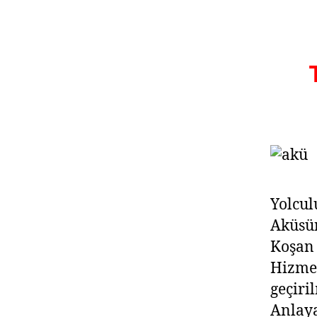
Yolcul
Aküsü
Koşan
Hizmet
geçiri
Anlay