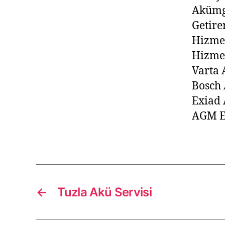
Akümge
Getire
Hizmet
Hizme
Varta 
Bosch 
Exiad
AGM E
←
Tuzla Akü Servisi