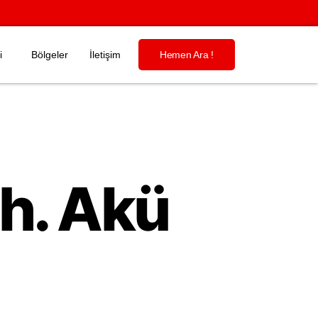
i
Bölgeler
İletişim
Hemen Ara !
h. Akü