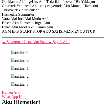
Odaklanan Akümgelsin, Akü Tedarikine İnovatif Bir Yaklaşım
Getirerek Yeni nesil Akü satış ve yerinde Akü Montajı Hizmetini
Türkiye’deki Sürücülerin
Hizmetine Sunmuştur
Varta Akü İnci Akü Mutlu Akü
Bosch Akü Duracell Hugel Akü
Exiad Akü Mool Akü Fiamm Akü
AGM EFB START STOP AKÜ SATIŞIMIZ MEVCUTTUR
←
Şekerpınar Ucuz Akü Satış
→
Şeyhli Akü
Hemen Ara !
WhatsApp Hattı
Akü Hizmetleri