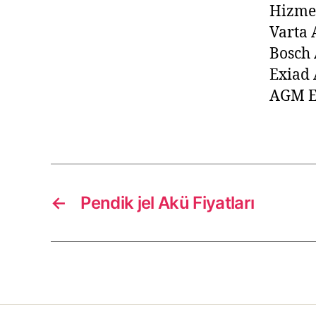
Hizme
Varta 
Bosch 
Exiad
AGM E
←
Pendik jel Akü Fiyatları