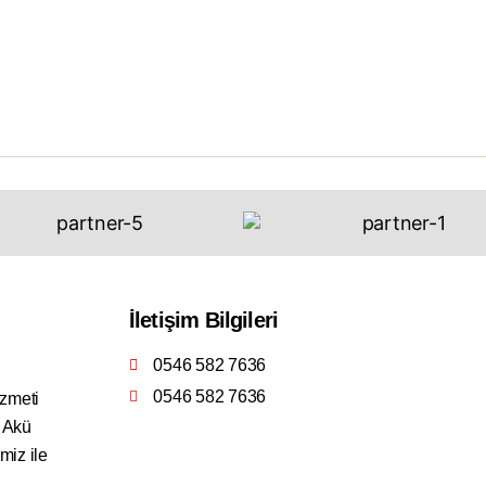
İletişim Bilgileri
0546 582 7636
0546 582 7636
izmeti
4 Akü
miz ile