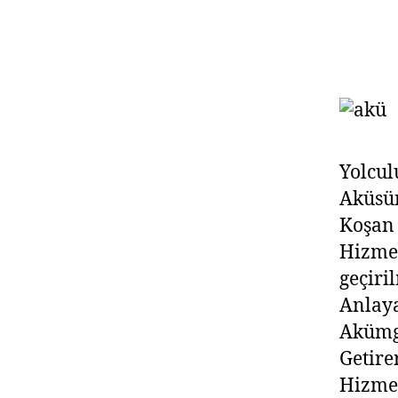
Yolcul
Aküsü
Koşan
Hizmet
geçiri
Anlay
Akümge
Getire
Hizmet