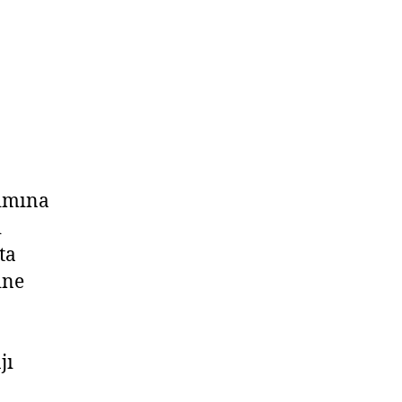
ımına
ı
ta
ine
jı