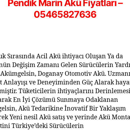
Pendik Marin Akü Fiyatları –
05465827636
uk Sırasında Acil Akü ihtiyacı Oluşan Ya da
nün Değişim Zamanı Gelen Sürücülerin Yard
 Akümgelsin, Doganay Otomotiv Akü. Uzman
 Anlayışı ve Deneyiminden Güç Alarak haya
lmiştir. Tüketicilerin ihtiyaçlarını Derinlemes
arak En İyi Çözümü Sunmaya Odaklanan
lsin, Akü Tedarikine İnovatif Bir Yaklaşım
rek Yeni nesil Akü satış ve yerinde Akü Monta
ini Türkiye’deki Sürücülerin