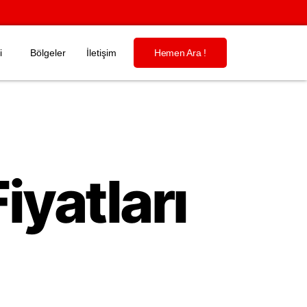
i
Bölgeler
İletişim
Hemen Ara !
iyatları