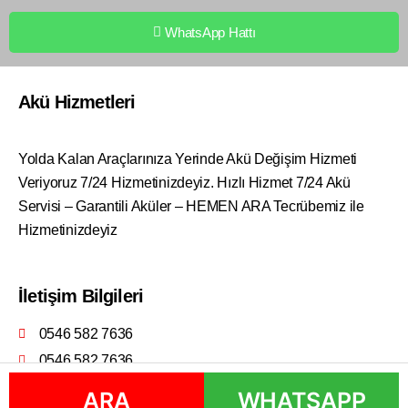
WhatsApp Hattı
Akü Hizmetleri
Yolda Kalan Araçlarınıza Yerinde Akü Değişim Hizmeti
Veriyoruz 7/24 Hizmetinizdeyiz. Hızlı Hizmet 7/24 Akü
Servisi – Garantili Aküler – HEMEN ARA Tecrübemiz ile
Hizmetinizdeyiz
İletişim Bilgileri
0546 582 7636
0546 582 7636
ARA
ARA
WHATSAPP
WHATSAPP