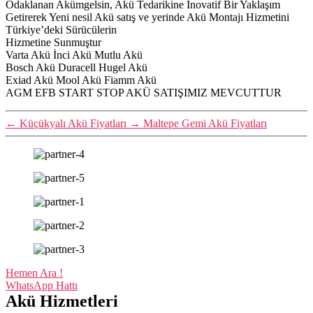
Odaklanan Akümgelsin, Akü Tedarikine İnovatif Bir Yaklaşım
Getirerek Yeni nesil Akü satış ve yerinde Akü Montajı Hizmetini
Türkiye’deki Sürücülerin
Hizmetine Sunmuştur
Varta Akü İnci Akü Mutlu Akü
Bosch Akü Duracell Hugel Akü
Exiad Akü Mool Akü Fiamm Akü
AGM EFB START STOP AKÜ SATIŞIMIZ MEVCUTTUR
←
Küçükyalı Akü Fiyatları
→
Maltepe Gemi Akü Fiyatları
Hemen Ara !
WhatsApp Hattı
Akü Hizmetleri