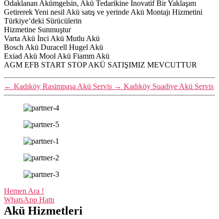
Odaklanan Akümgelsin, Akü Tedarikine İnovatif Bir Yaklaşım
Getirerek Yeni nesil Akü satış ve yerinde Akü Montajı Hizmetini
Türkiye’deki Sürücülerin
Hizmetine Sunmuştur
Varta Akü İnci Akü Mutlu Akü
Bosch Akü Duracell Hugel Akü
Exiad Akü Mool Akü Fiamm Akü
AGM EFB START STOP AKÜ SATIŞIMIZ MEVCUTTUR
←
Kadıköy Rasimpaşa Akü Servis
→
Kadıköy Suadiye Akü Servis
Hemen Ara !
WhatsApp Hattı
Akü Hizmetleri