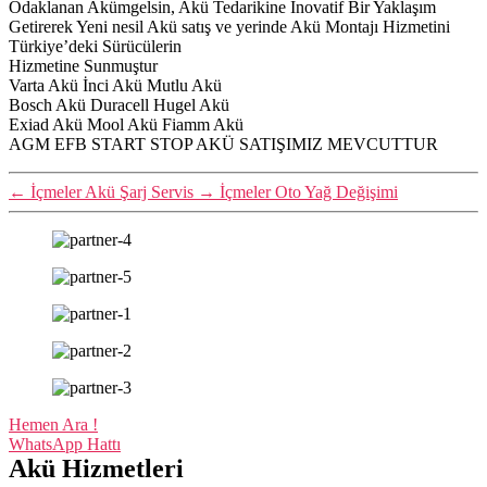
Odaklanan Akümgelsin, Akü Tedarikine İnovatif Bir Yaklaşım
Getirerek Yeni nesil Akü satış ve yerinde Akü Montajı Hizmetini
Türkiye’deki Sürücülerin
Hizmetine Sunmuştur
Varta Akü İnci Akü Mutlu Akü
Bosch Akü Duracell Hugel Akü
Exiad Akü Mool Akü Fiamm Akü
AGM EFB START STOP AKÜ SATIŞIMIZ MEVCUTTUR
←
İçmeler Akü Şarj Servis
→
İçmeler Oto Yağ Değişimi
Hemen Ara !
WhatsApp Hattı
Akü Hizmetleri