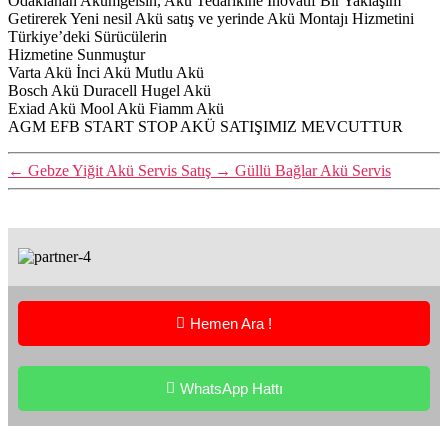
Odaklanan Akümgelsin, Akü Tedarikine İnovatif Bir Yaklaşım
Getirerek Yeni nesil Akü satış ve yerinde Akü Montajı Hizmetini
Türkiye’deki Sürücülerin
Hizmetine Sunmuştur
Varta Akü İnci Akü Mutlu Akü
Bosch Akü Duracell Hugel Akü
Exiad Akü Mool Akü Fiamm Akü
AGM EFB START STOP AKÜ SATIŞIMIZ MEVCUTTUR
←
Gebze Yiğit Akü Servis Satış
→
Güllü Bağlar Akü Servis
Hemen Ara !
WhatsApp Hattı