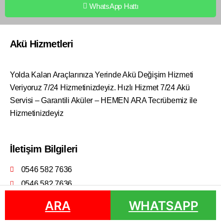
WhatsApp Hattı
Akü Hizmetleri
Yolda Kalan Araçlarınıza Yerinde Akü Değişim Hizmeti
Veriyoruz 7/24 Hizmetinizdeyiz. Hızlı Hizmet 7/24 Akü
Servisi – Garantili Aküler – HEMEN ARA Tecrübemiz ile
Hizmetinizdeyiz
İletişim Bilgileri
0546 582 7636
0546 582 7636
ARA
ARA
WHATSAPP
WHATSAPP
Doğanay Otomotiv © 2022 | Vasi Web Tasarım