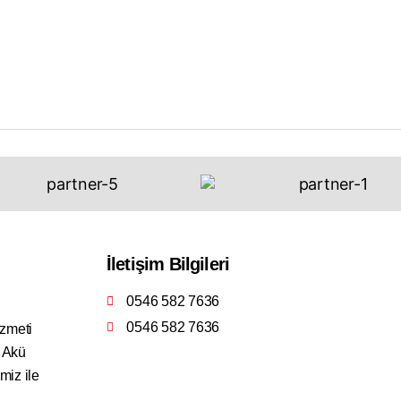
İletişim Bilgileri
0546 582 7636
0546 582 7636
izmeti
4 Akü
miz ile