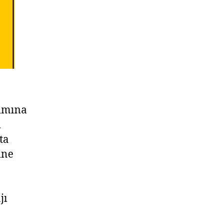
ımına
ı
ta
ine
jı