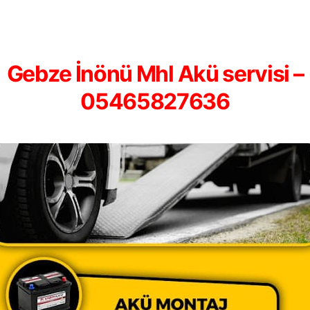
Gebze İnönü Mhl Akü servisi –
05465827636