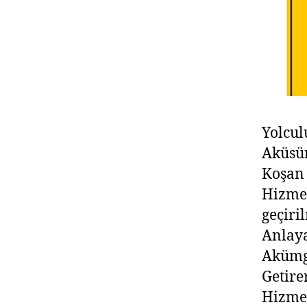
Yolcul
Aküsü
Koşan
Hizmet
geçiri
Anlay
Akümge
Getire
Hizmet