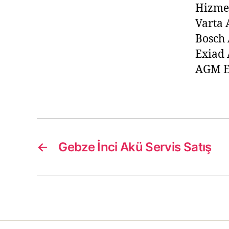
Hizme
Varta 
Bosch 
Exiad
AGM E
←
Gebze İnci Akü Servis Satış