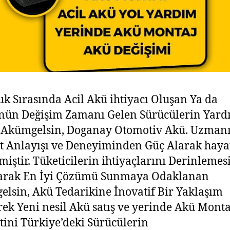
uk Sırasında Acil Akü ihtiyacı Oluşan Ya da
nün Değişim Zamanı Gelen Sürücülerin Yard
 Akümgelsin, Doganay Otomotiv Akü. Uzman
 Anlayışı ve Deneyiminden Güç Alarak haya
lmiştir. Tüketicilerin ihtiyaçlarını Derinlemes
arak En İyi Çözümü Sunmaya Odaklanan
lsin, Akü Tedarikine İnovatif Bir Yaklaşım
rek Yeni nesil Akü satış ve yerinde Akü Monta
ini Türkiye’deki Sürücülerin