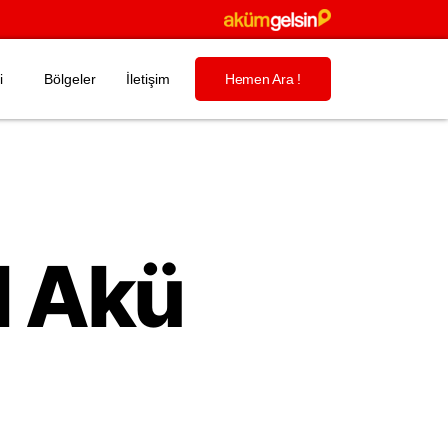
i
Bölgeler
İletişim
Hemen Ara !
l Akü