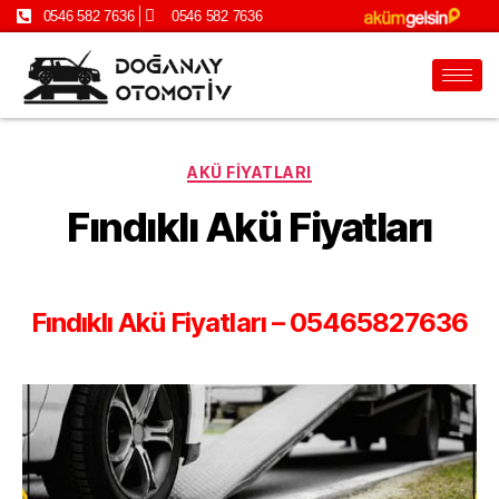
0546 582 7636
0546 582 7636
AKÜ FIYATLARI
Fındıklı Akü Fiyatları
Fındıklı Akü Fiyatları – 05465827636