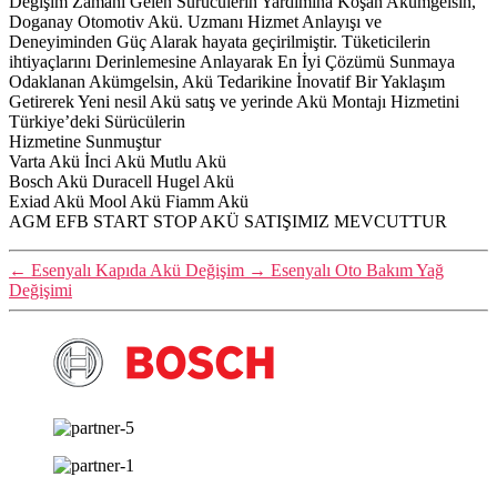
Değişim Zamanı Gelen Sürücülerin Yardımına Koşan Akümgelsin,
Doganay Otomotiv Akü. Uzmanı Hizmet Anlayışı ve
Deneyiminden Güç Alarak hayata geçirilmiştir. Tüketicilerin
ihtiyaçlarını Derinlemesine Anlayarak En İyi Çözümü Sunmaya
Odaklanan Akümgelsin, Akü Tedarikine İnovatif Bir Yaklaşım
Getirerek Yeni nesil Akü satış ve yerinde Akü Montajı Hizmetini
Türkiye’deki Sürücülerin
Hizmetine Sunmuştur
Varta Akü İnci Akü Mutlu Akü
Bosch Akü Duracell Hugel Akü
Exiad Akü Mool Akü Fiamm Akü
AGM EFB START STOP AKÜ SATIŞIMIZ MEVCUTTUR
←
Esenyalı Kapıda Akü Değişim
→
Esenyalı Oto Bakım Yağ
Değişimi