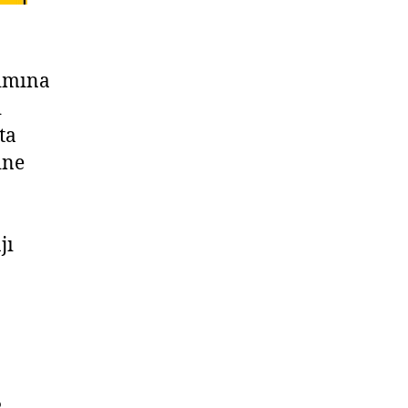
ımına
ı
ta
ine
jı