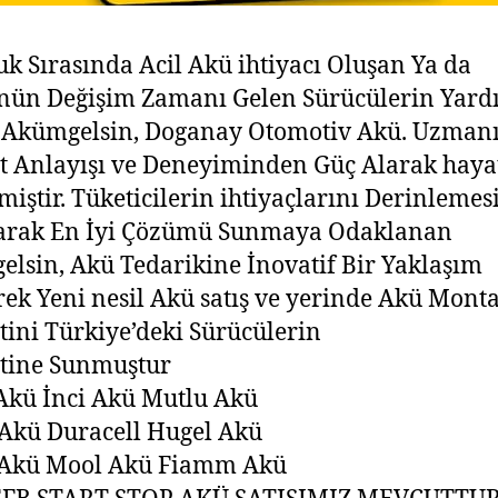
uk Sırasında Acil Akü ihtiyacı Oluşan Ya da
nün Değişim Zamanı Gelen Sürücülerin Yard
 Akümgelsin, Doganay Otomotiv Akü. Uzman
 Anlayışı ve Deneyiminden Güç Alarak haya
lmiştir. Tüketicilerin ihtiyaçlarını Derinlemes
arak En İyi Çözümü Sunmaya Odaklanan
lsin, Akü Tedarikine İnovatif Bir Yaklaşım
rek Yeni nesil Akü satış ve yerinde Akü Monta
ini Türkiye’deki Sürücülerin
tine Sunmuştur
Akü İnci Akü Mutlu Akü
Akü Duracell Hugel Akü
 Akü Mool Akü Fiamm Akü