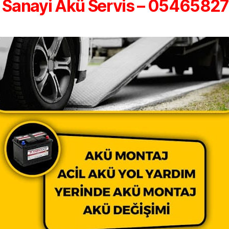
i Sanayi Akü Servis – 0546582