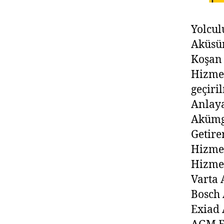
Yolcul
Aküsü
Koşan
Hizmet
geçiri
Anlay
Akümge
Getire
Hizmet
Hizme
Varta 
Bosch 
Exiad