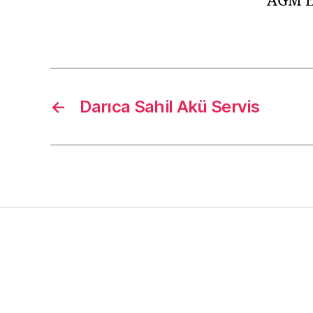
AGM E
←
Darıca Sahil Akü Servis