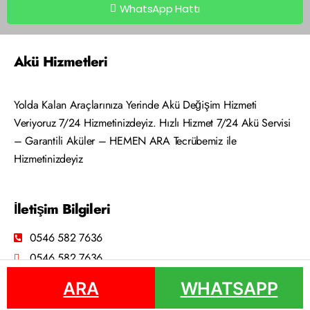
WhatsApp Hattı
Akü Hizmetleri
Yolda Kalan Araçlarınıza Yerinde Akü Değişim Hizmeti
Veriyoruz 7/24 Hizmetinizdeyiz. Hızlı Hizmet 7/24 Akü Servisi
– Garantili Aküler – HEMEN ARA Tecrübemiz ile
Hizmetinizdeyiz
İletişim Bilgileri
0546 582 7636
0546 582 7636
ARA
ARA
WHATSAPP
WHATSAPP
Doğanay Otomotiv © 2022 | Vasi Web Tasarım