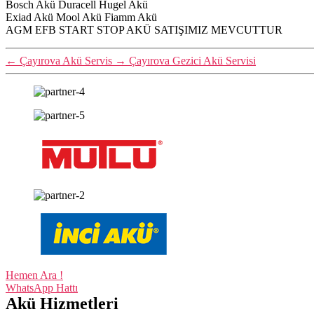
Bosch Akü Duracell Hugel Akü
Exiad Akü Mool Akü Fiamm Akü
AGM EFB START STOP AKÜ SATIŞIMIZ MEVCUTTUR
←
Çayırova Akü Servis
→
Çayırova Gezici Akü Servisi
Hemen Ara !
WhatsApp Hattı
Akü Hizmetleri