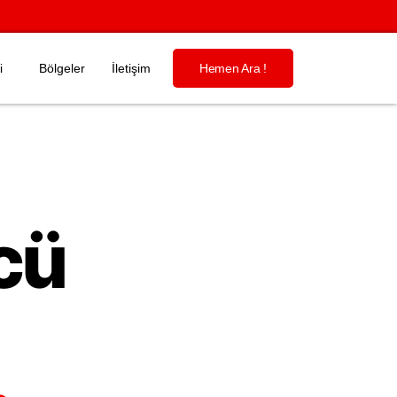
i
Bölgeler
İletişim
Hemen Ara !
cü