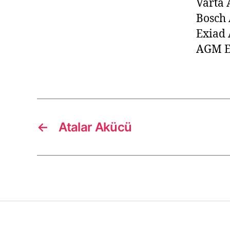
Varta 
Bosch 
Exiad
AGM E
←
Atalar Akücü