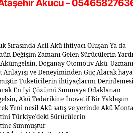
Ataşehir Akücü – 0546582763
uk Sırasında Acil Akü ihtiyacı Oluşan Ya da
nün Değişim Zamanı Gelen Sürücülerin Yard
 Akümgelsin, Doganay Otomotiv Akü. Uzman
 Anlayışı ve Deneyiminden Güç Alarak haya
lmiştir. Tüketicilerin ihtiyaçlarını Derinlemes
arak En İyi Çözümü Sunmaya Odaklanan
lsin, Akü Tedarikine İnovatif Bir Yaklaşım
rek Yeni nesil Akü satış ve yerinde Akü Monta
ini Türkiye’deki Sürücülerin
tine Sunmuştur