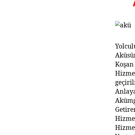
Yolcul
Aküsü
Koşan
Hizmet
geçiri
Anlay
Akümge
Getire
Hizmet
Hizme