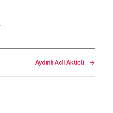
R
Aydınlı Acil Akücü
→