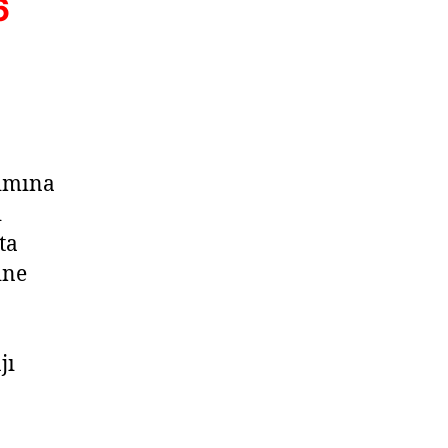
6
ımına
ı
ta
ine
jı