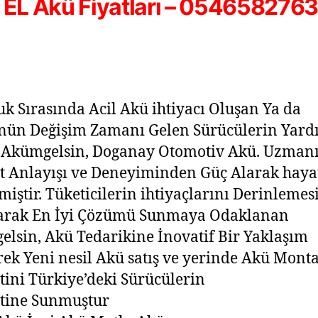
 EL Akü Fiyatları – 054658276
uk Sırasında Acil Akü ihtiyacı Oluşan Ya da
nün Değişim Zamanı Gelen Sürücülerin Yard
 Akümgelsin, Doganay Otomotiv Akü. Uzman
 Anlayışı ve Deneyiminden Güç Alarak haya
lmiştir. Tüketicilerin ihtiyaçlarını Derinlemes
arak En İyi Çözümü Sunmaya Odaklanan
lsin, Akü Tedarikine İnovatif Bir Yaklaşım
rek Yeni nesil Akü satış ve yerinde Akü Monta
ini Türkiye’deki Sürücülerin
tine Sunmuştur