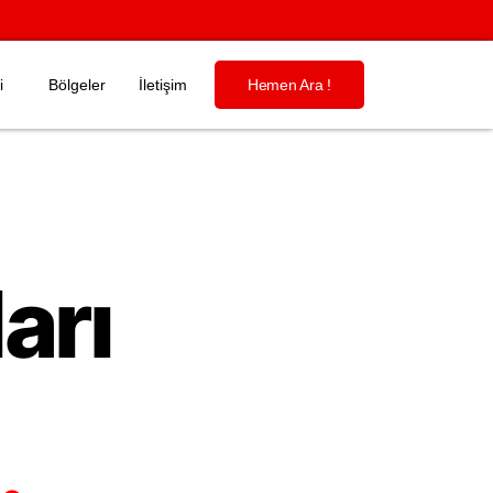
i
Bölgeler
İletişim
Hemen Ara !
arı