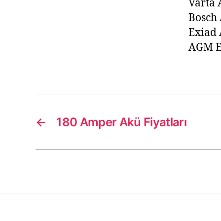
Varta 
Bosch 
Exiad
AGM E
←
180 Amper Akü Fiyatları