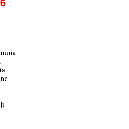
36
ımına
ı
ta
ine
jı