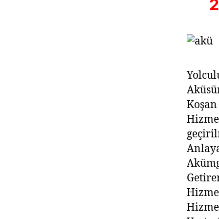
2
Yolcul
Aküsü
Koşan
Hizmet
geçiri
Anlay
Akümge
Getire
Hizmet
Hizme