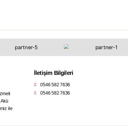
İletişim Bilgileri
0546 582 7636
0546 582 7636
izmeti
4 Akü
miz ile